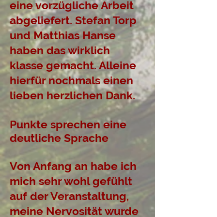
eine vorzügliche Arbeit
abgeliefert. Stefan Torp
und Matthias Hanse
haben das wirklich
klasse gemacht. Alleine
hierfür nochmals einen
lieben herzlichen Dank.
Punkte sprechen eine
deutliche Sprache
Von Anfang an habe ich
mich sehr wohl gefühlt
auf der Veranstaltung,
meine Nervosität wurde