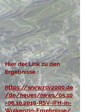
Hier der Link zu den
Ergebnisse :
https://www.rsv2000.de
/de/neues/news/05.10
-06.10.2019-RSV-IFH-in-
Wulkenzin-Ergebnisse/