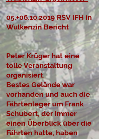
05.+06.10.2019 RSV IFH in
Wulkenzin Bericht
Peter Krüger hat eine
tolle Veranstaltung
organisiert.
Bestes Gelände war
vorhanden und auch die
Fährtenleger um Frank
Schubert, der immer
einen Überblick über die
Fährten hatte, haben