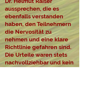
Dr. Helmut Raiser
aussprechen, die es
ebenfalls verstanden
haben, den Teilnehmern
die Nervosität zu
nehmen und eine klare
Richtlinie gefahren sind.
Die Urteile waren stets
nachvollziehbar und kein
Lotteriespiel nach dem
Motto, „mal schauen was
dem Richter dieses Mal
gefällt“.
Auch wurden Sie nicht
müde, Fragen zu